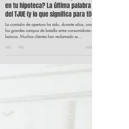
Orlando Cáceres Henao
7 feb
3 min de lectura
¿Es legal la comisión de apertura
en tu hipoteca? La última palabra
del TJUE (y lo que significa para ti)
La comisión de apertura ha sido, durante años, uno de
los grandes campos de batalla entre consumidores y
bancos. Muchos clientes han reclamado su
devolución argumentando que era una cláusula
abusiva. Los bancos, por su parte, defendían que
formaba parte del precio del préstamo. ¿Quién tiene
razón? La respuesta más reciente viene del Tribunal de
Justicia de la Unión Europea (TJUE), y conviene
entenderla bien porque afecta directamente a tu
bolsillo.