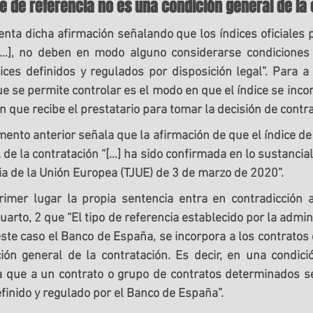
ice de referencia no es una condición general de la
ta dicha afirmación señalando que los índices oficiales 
“[…], no deben en modo alguno considerarse condiciones 
ices definidos y regulados por disposición legal”. Para a
ue se permite controlar es el modo en que el índice se incor
ón que recibe el prestatario para tomar la decisión de contra
mento anterior señala que la afirmación de que el índice de 
de la contratación “[…] ha sido confirmada en lo sustancial 
cia de la Unión Europea (TJUE) de 3 de marzo de 2020”.
rimer lugar la propia sentencia entra en contradicción a
arto, 2 que “El tipo de referencia establecido por la admini
ste caso el Banco de España, 
se incorpora a los contratos
ón general de la contratación
. Es decir, en una condici
a que a un contrato o grupo de contratos determinados se
finido y regulado por el Banco de España”.