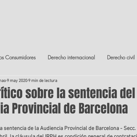
NUESTROS VALORES
NUESTROS SERVICIOS
ABOGADO
os Consumidores
Derecho internacional
Derecho civil
nao
echo de retracto
9 may 2020
9 min de lectura
Derecho litigioso
Derecho comunitar
rítico sobre la sentencia del
ia Provincial de Barcelona
ho bancario
Derecho constitucional
Derecho tributari
la sentencia de la Audiencia Provincial de Barcelona - Secc
ril, la cláusula del IRPH es condición general de contratac