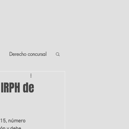
BLOG JURÍDICO
CONTACTO
Derecho concursal
io
 IRPH de
o
. 15, número 
ión y debe 