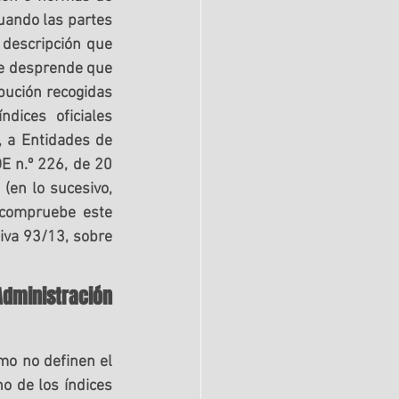
cuando las partes 
 descripción que 
e desprende que 
bución recogidas 
ices oficiales 
 a Entidades de 
E n.º 226, de 20 
(en lo sucesivo, 
 compruebe este 
iva 93/13, sobre 
dministración 
o no definen el 
o de los índices 