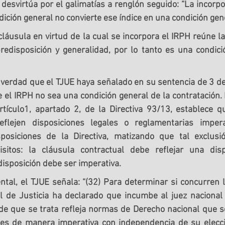
desvirtúa por el galimatías a renglón seguido: “La incorpor
ición general no convierte ese índice en una condición gene
cláusula en virtud de la cual se incorpora el IRPH reúne la
predisposición y generalidad
, por lo tanto es una condici
s verdad que el TJUE haya señalado en su sentencia de 3 d
el IRPH no sea una condición general de la contratación. 
rtículo1, apartado 2, de la Directiva 93/13, establece qu
eflejen disposiciones legales o reglamentarias impera
posiciones de la Directiva, matizando que tal exclusió
sitos: la cláusula contractual debe reflejar una dispo
disposición debe ser imperativa
. 
ntal, el TJUE señala: “(32) Para determinar si concurren 
al de Justicia ha declarado que incumbe al juez nacional
de que se trata refleja normas de Derecho nacional que s
tes de manera imperativa con independencia de su elecc