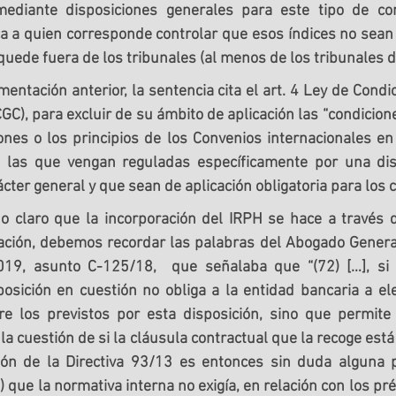
mediante disposiciones generales para este tipo de con
a a quien corresponde controlar que esos índices no sean 
uede fuera de los tribunales (al menos de los tribunales del
mentación anterior, la sentencia cita el art. 4 Ley de Condi
CGC), para excluir de su ámbito de aplicación las “condicion
iones o los principios de los Convenios internacionales en
 las que vengan reguladas específicamente por una disp
cter general y que sean de aplicación obligatoria para los 
o claro que la incorporación del IRPH se hace a través d
tación, debemos recordar las palabras del Abogado General
19, asunto C-125/18,  que señalaba que “(72) […], si e
osición en cuestión no obliga a la entidad bancaria a ele
tre los previstos por esta disposición, sino que permite 
 la cuestión de si la cláusula contractual que la recoge est
ión de la Directiva 93/13 es entonces sin duda alguna pe
 que la normativa interna no exigía, en relación con los pré