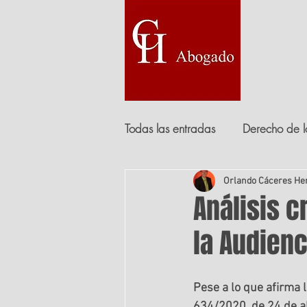
HOME
Todas las entradas
Derecho de l
Derecho administrativo
Orlando Cáceres He
Der
Análisis c
la Audienc
Derecho hipotecario
Derec
Pese a lo que afirma 
Derecho de extranjería
634/2020, de 24 de ab