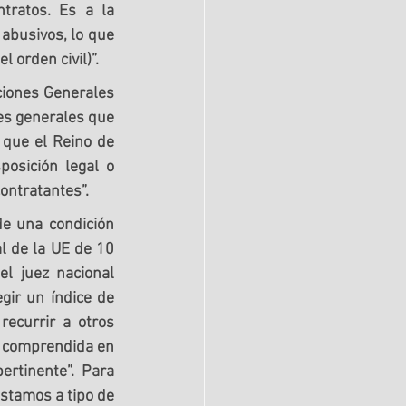
tratos. Es a la 
abusivos, lo que 
 orden civil)”.
ciones Generales 
es generales que 
 que el Reino de 
osición legal o 
contratantes”.
e una condición 
 de la UE de 10 
l juez nacional 
gir un índice de 
recurrir a otros 
á comprendida en 
rtinente”. Para 
stamos a tipo de 