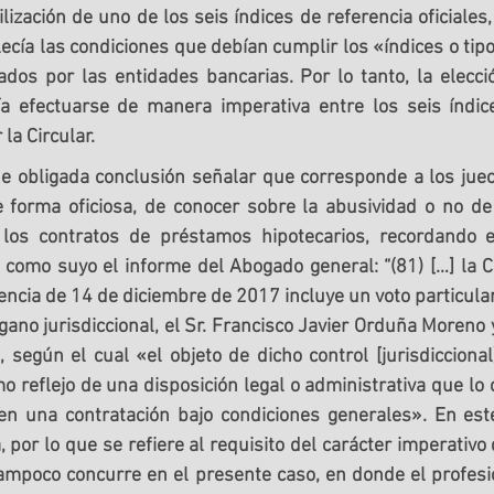
tilización de uno de los seis índices de referencia oficiales,
lecía las condiciones que debían cumplir los «índices o tipo
ados por las entidades bancarias. Por lo tanto, 
la elecci
a efectuarse de manera imperativa entre los seis índice
 la Circular
.
de obligada conclusión señalar que corresponde a los juec
e forma oficiosa, de 
conocer sobre la abusividad o no de 
 los contratos de préstamos hipotecarios
, recordando e
 como suyo el informe del Abogado general: “(81) […] la C
ncia de 14 de diciembre de 2017 incluye un voto particular
gano jurisdiccional, el Sr. Francisco Javier Orduña Moreno y
, según el cual «
el objeto de dicho control [jurisdiccional
o reflejo de una disposición legal o administrativa que lo of
 en una contratación bajo condiciones generales
». En este
 por lo que se refiere al requisito del carácter imperativo 
tampoco concurre en el presente caso, en donde el profesi