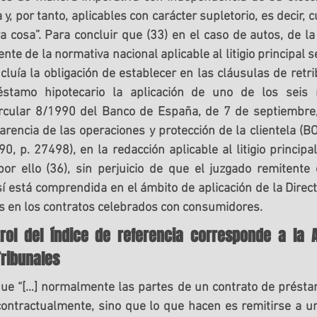
 y, por tanto, aplicables con carácter supletorio, es decir, 
 cosa”. Para concluir que (33) en el caso de autos, de la
nte de la normativa nacional aplicable al litigio principal 
s
cluía la obligación de establecer en las cláusulas de retri
stamo hipotecario la aplicación de uno de los seis índ
ircular 8/1990 del Banco de España, de 7 de septiembre,
arencia de las operaciones y protección de la clientela (BO
, p. 27498), en la redacción aplicable al litigio principal 
por ello (36), sin perjuicio de que el juzgado remitente
sí está comprendida en el ámbito de aplicación de la Direct
s en los contratos celebrados con consumidores.
trol del índice de referencia corresponde a la A
Tribunales
que “[…] normalmente las partes de un contrato de préstam
contractualmente, sino que lo que hacen es remitirse a un