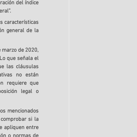
ación del índice 
ral”.
s 
características 
ón general de la 
e marzo de 2020, 
Lo que señala el 
e las cláusulas 
tivas no están 
n requiere que 
sición legal o 
los mencionados 
 comprobar si la 
e apliquen entre 
ión o normas de 