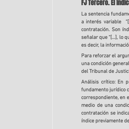
FJ Tercero. El índ
La sentencia fundamen
a interés variable  
contratación. Son índ
señalar que “[…], lo q
es decir, la informaci
Para reforzar el argu
una condición general 
del Tribunal de Justi
Análisis crítico:
En p
fundamento jurídico cu
correspondiente, en e
medio de una condici
contratación se indic
índice previamente de