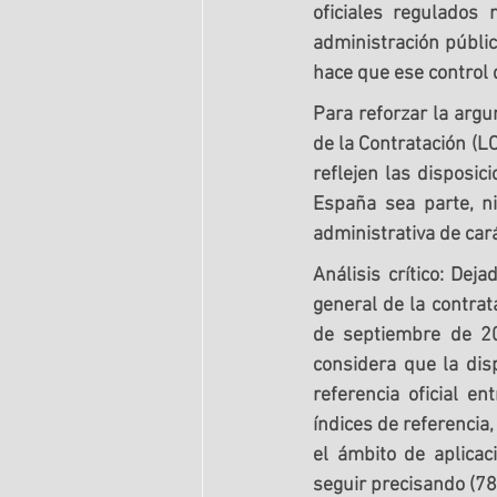
oficiales regulados 
administración públic
hace que ese control q
Para reforzar la argu
de la Contratación (L
reflejen las disposic
España sea parte, ni
administrativa de cará
Análisis crítico:
 Dejad
general de la contra
de septiembre de 20
considera que la disp
referencia oficial en
índices de referencia,
el ámbito de aplicac
seguir precisando (78)