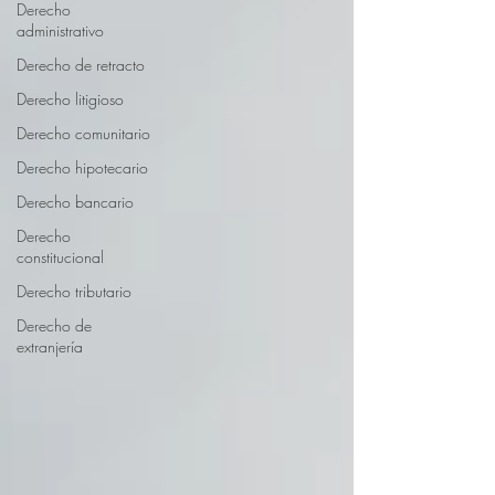
Derecho
administrativo
Derecho de retracto
Derecho litigioso
Derecho comunitario
Derecho hipotecario
Derecho bancario
Derecho
constitucional
Derecho tributario
Derecho de
extranjería